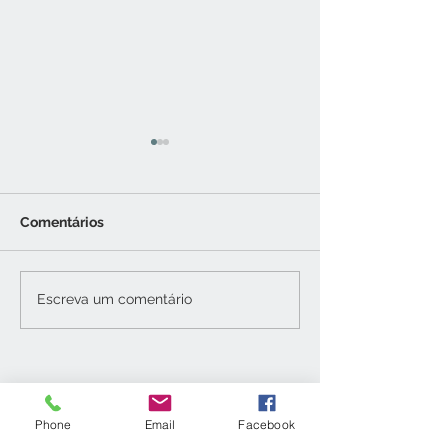
Comentários
COMO LIMPAR TAPETE
COMO LIMPAR
Escreva um comentário
SINTÉTICO
LADRILHO HID
Tel. e WhatsApp
(21)
Phone
Email
Facebook
2611-4091