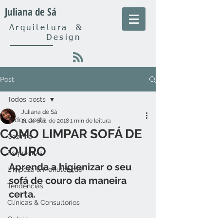
Juliana de Sá
Arquitetura
&
Design
Post
Todos posts
Juliana de Sá
Todos posts
21 de dez. de 2018
1 min de leitura
COMO LIMPAR SOFÁ DE
Cozinha
COURO
Esquadrias
Aprenda a higienizar o seu 
Limpeza & Manutenção
sofá de couro da maneira 
Tendências
certa.
Clínicas & Consultórios