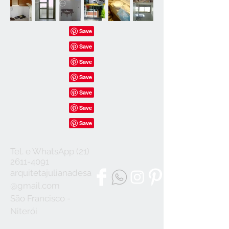
Tel. e WhatsApp
(21)
2611-4091
arquitetajulianadesa
@gmail.com
São Francisco -
Niterói