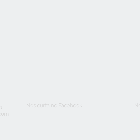
Nos curta no Facebook
No
91
.com