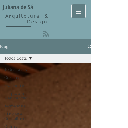
Juliana de Sá
Arquitetura
&
Design
Blog
Todos posts
Todos posts
Cozinha
Esquadrias
Limpeza &
Manutenção
Tendências
Clínicas &
Consultórios
Outros