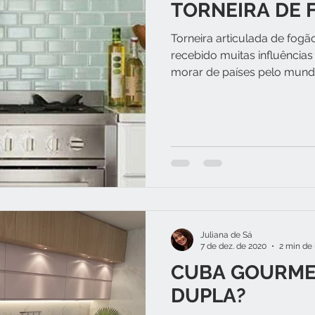
TORNEIRA DE 
Torneira articulada de fog
recebido muitas influência
morar de países pelo mundo,
Juliana de Sá
7 de dez. de 2020
2 min de 
CUBA GOURME
DUPLA?