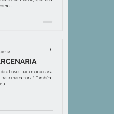
como...
 leitura
ARCENARIA
sobre bases para marcenaria
co para marcenaria? Também
u...