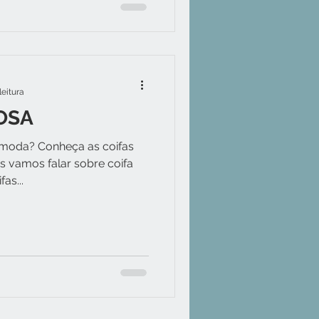
leitura
OSA
comoda? Conheça as coifas
s vamos falar sobre coifa
as...