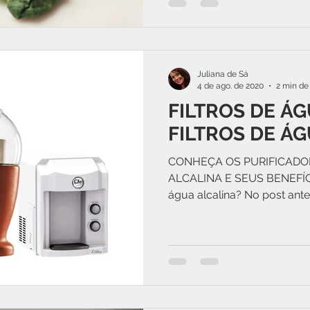
Juliana de Sá
4 de ago. de 2020
2 min de 
FILTROS DE Á
FILTROS DE Á
CONHEÇA OS PURIFICADOR
ALCALINA E SEUS BENEFÍCI
água alcalina? No post anter