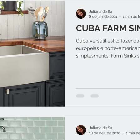
Juliana de Sá
8 de jan. de 2021
1 min de l
CUBA FARM SI
Cuba versátil estilo fazen
europeias e norte-american
simplesmente, Farm Sinks sã
Juliana de Sá
18 de dez. de 2020
1 min de