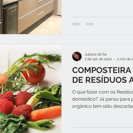
Juliana de Sá
7 de set. de 2020
2 min de l
COMPOSTEIRA
DE RESÍDUOS 
O que fazer com os Resíduo
doméstico? Já parou para p
orgânico tem sido descartad