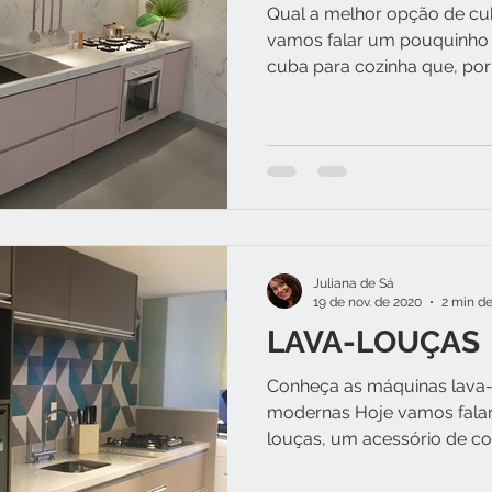
Qual a melhor opção de cu
vamos falar um pouquinho 
cuba para cozinha que, por a
Juliana de Sá
19 de nov. de 2020
2 min de
LAVA-LOUÇAS
Conheça as máquinas lava
modernas Hoje vamos falar
louças, um acessório de cozi