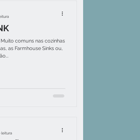
eitura
NK
da Muito comuns nas cozinhas
as, as Farmhouse Sinks ou,
o...
 leitura