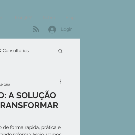
is
Tour 360°
Sobre
Blog
Login
 & Consultórios
leitura
O: A SOLUÇÃO
 TRANSFORMAR
 de forma rápida, prática e
ande reforma. Hoje, vamos