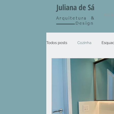
Juliana de Sá
Interi
Arquitetura
&
Design
Todos posts
Cozinha
Esquad
Outros