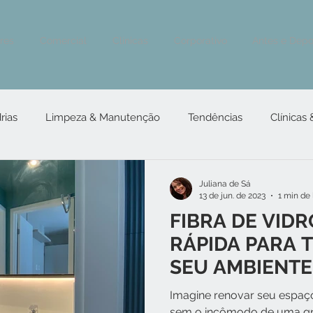
ores
Comercial
Clínicas
Corporativo
Antes e Depo
rias
Limpeza & Manutenção
Tendências
Clínicas
Juliana de Sá
13 de jun. de 2023
1 min de 
FIBRA DE VIDR
RÁPIDA PARA
SEU AMBIENTE
Imagine renovar seu espaço
sem o incômodo de uma gr