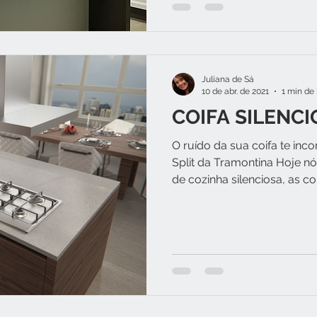
Juliana de Sá
10 de abr. de 2021
1 min de 
COIFA SILENCI
O ruído da sua coifa te in
Split da Tramontina Hoje nó
de cozinha silenciosa, as coif