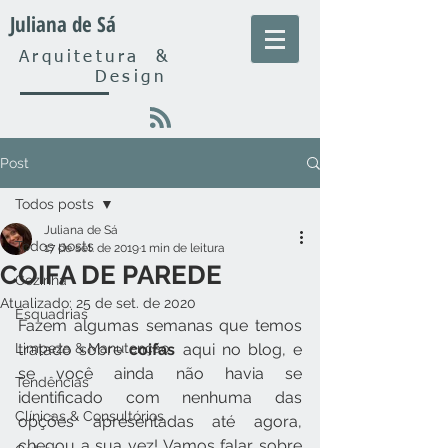
Juliana de Sá
Arquitetura
&
Design
Post
Todos posts
Juliana de Sá
Todos posts
17 de set. de 2019
1 min de leitura
COIFA DE PAREDE
Cozinha
Atualizado:
25 de set. de 2020
Esquadrias
Fazem algumas semanas que temos 
Limpeza & Manutenção
tratado sobre 
coifas 
aqui no blog, e 
se você ainda não havia se 
Tendências
identificado com nenhuma das 
Clínicas & Consultórios
opções apresentadas até agora, 
chegou a sua vez! Vamos falar sobre 