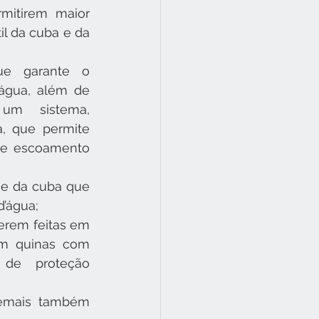
mitirem maior 
l da cuba e da 
e garante o 
água, além de 
um sistema, 
, que permite 
 de escoamento 
se da cuba que 
d’água;
erem feitas em 
m quinas com 
de proteção 
emais também 