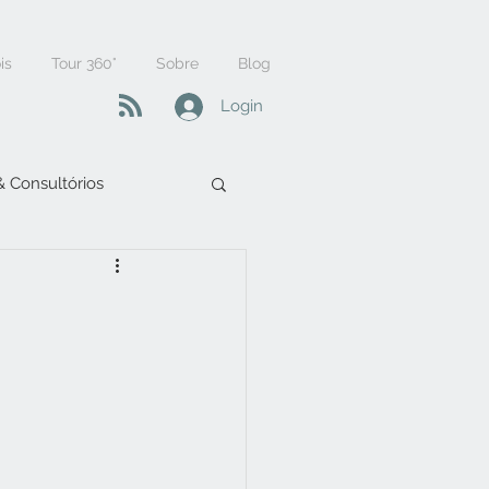
is
Tour 360°
Sobre
Blog
Login
 & Consultórios