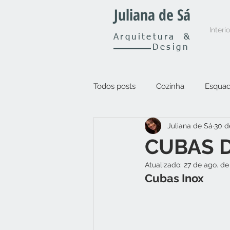
Juliana de Sá
Interi
Arquitetura
&
Design
Todos posts
Cozinha
Esquad
Juliana de Sá
30 d
Outros
CUBAS 
Atualizado:
27 de ago. de
Cubas Inox