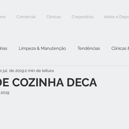
ores
Comercial
Clínicas
Corporativo
Antes e Depo
rias
Limpeza & Manutenção
Tendências
Clínicas
e jul. de 2019
2 min de leitura
DE COZINHA DECA
 2019