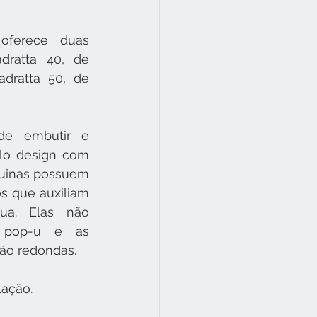
oferece duas 
ratta 40, de 
dratta 50, de 
e embutir e 
lo design com 
quinas possuem 
s que auxiliam 
a. Elas não 
 pop-u e as 
ão redondas.
ação.  