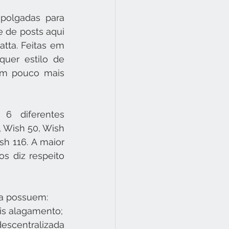
polgadas para 
 de posts aqui 
tta. Feitas em 
uer estilo de 
um pouco mais 
6 diferentes 
 Wish 50, Wish 
h 116. A maior 
s diz respeito 
ha possuem:
eis alagamento;
scentralizada 