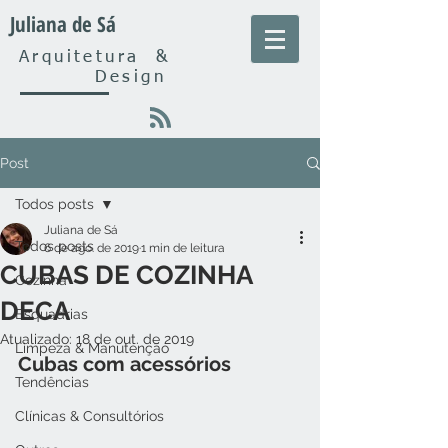
Juliana de Sá
Arquitetura
&
Design
Post
Todos posts
Juliana de Sá
Todos posts
6 de ago. de 2019
1 min de leitura
CUBAS DE COZINHA
Cozinha
DECA
Esquadrias
Atualizado:
18 de out. de 2019
Limpeza & Manutenção
Cubas com acessórios
Tendências
Clínicas & Consultórios