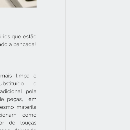
ios que estão 
ndo a bancada!
mais limpa e 
bstituído o 
dicional pela 
de peças,  em 
esmo materila 
cionam como 
or de louças 