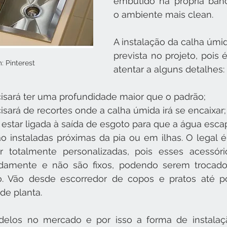
embutido na própria banc
o ambiente mais clean.
A instalação da calha úmid
prevista no projeto, pois 
 Pinterest
atentar a alguns detalhes:
isará ter uma profundidade maior que o padrão;
sará de recortes onde a calha úmida irá se encaixar;
 estar ligada à saída de esgoto para que a água esca
o instaladas próximas da pia ou em ilhas. O legal é
totalmente personalizadas, pois esses acessóri
damente e não são fixos, podendo serem trocado
 Vão desde escorredor de copos e pratos até po
de planta.
delos no mercado e por isso a forma de instalaçã