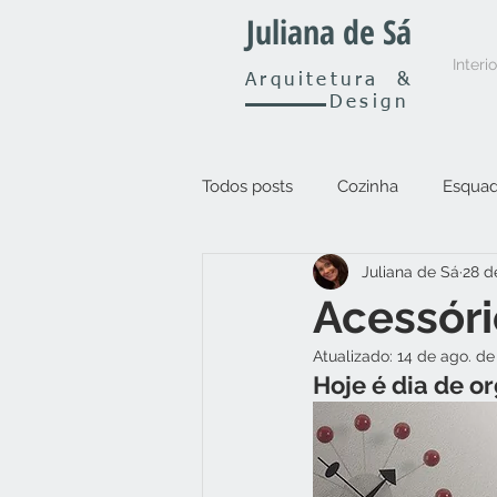
Juliana de Sá
Interi
Arquitetura
&
Design
Todos posts
Cozinha
Esquad
Juliana de Sá
28 d
Outros
Acessóri
Atualizado:
14 de ago. de
Hoje é dia de o