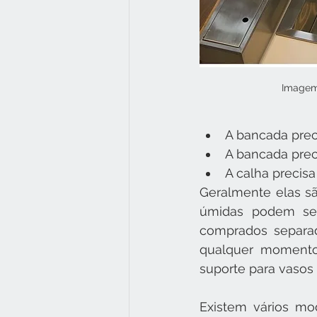
Imagem:
A bancada prec
A bancada preci
A calha precisa
Geralmente elas sã
úmidas podem ser 
comprados separa
qualquer momento.
suporte para vasos 
Existem vários mo