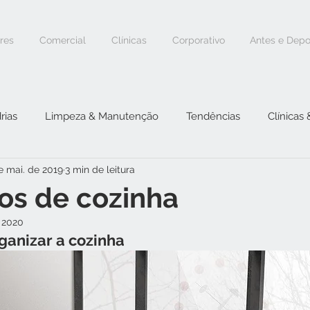
ores
Comercial
Clínicas
Corporativo
Antes e Depo
rias
Limpeza & Manutenção
Tendências
Clínicas
e mai. de 2019
3 min de leitura
os de cozinha
 2020
rganizar a cozinha