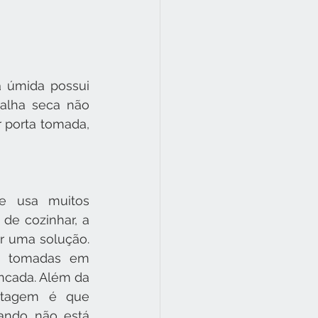
 úmida possui 
alha seca não 
 porta tomada, 
 usa muitos 
de cozinhar, a 
r uma solução. 
s tomadas em 
ncada. Além da 
ntagem é que 
uando não está 