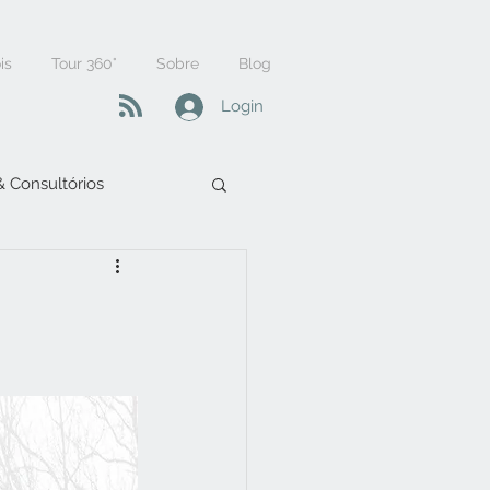
is
Tour 360°
Sobre
Blog
Login
 & Consultórios