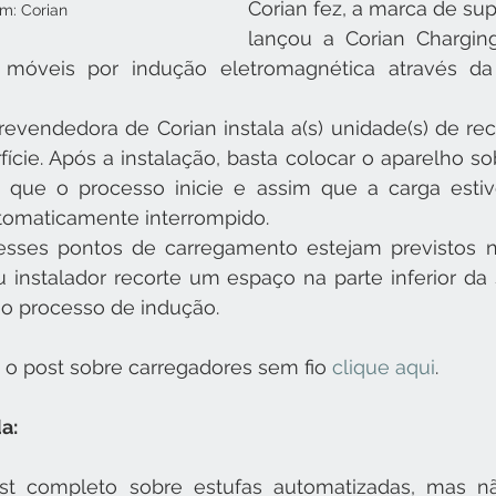
Corian fez, a marca de supe
m: Corian
lançou a Corian Charging
 móveis por indução eletromagnética através da 
evendedora de Corian instala a(s) unidade(s) de rec
fície. Após a instalação, basta colocar o aparelho so
 que o processo inicie e assim que a carga estiv
tomaticamente interrompido.
esses pontos de carregamento estejam previstos no
 instalador recorte um espaço na parte inferior da s
 o processo de indução.
 o post sobre carregadores sem fio 
clique aqui
.
a:
t completo sobre estufas automatizadas, mas nã