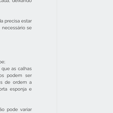
ada, deixando 
a precisa estar 
é necessário se 
pe;
 que as calhas 
os podem ser 
s de ordem a 
rta esponja e 
o pode variar 