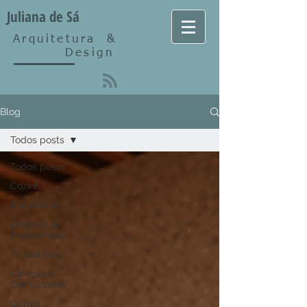
Juliana de Sá
Arquitetura
&
Design
Blog
Todos posts
Todos posts
Cozinha
Esquadrias
Limpeza &
Manutenção
Tendências
Clínicas &
Consultórios
Outros