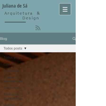
Juliana de Sá
Arquitetura
&
Design
Blog
Todos posts
Todos posts
Cozinha
Esquadrias
Limpeza &
Manutenção
Tendências
Clínicas &
Consultórios
Outros