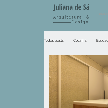
Juliana de Sá
Interi
Arquitetura
&
Design
Todos posts
Cozinha
Esquad
Outros