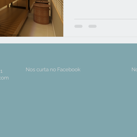
Nos curta no Facebook
No
91
.com