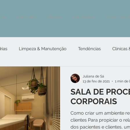
ores
Comercial
Clínicas
Corporativo
Antes e Depo
rias
Limpeza & Manutenção
Tendências
Clínicas
Juliana de Sá
13 de fev. de 2021
1 min de 
SALA DE PRO
CORPORAIS
Como criar um ambiente rel
clientes Para propiciar o re
dos pacientes e clientes, um