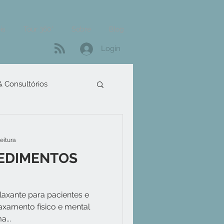
is
Tour 360°
Sobre
Blog
Login
 & Consultórios
leitura
CEDIMENTOS
axante para pacientes e
laxamento físico e mental
a...