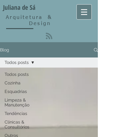
Juliana de Sá
Arquitetura
&
Design
Blog
Todos posts
Todos posts
Cozinha
Esquadrias
Limpeza &
Manutenção
Tendências
Clínicas &
Consultórios
Outros