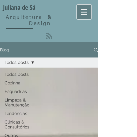
Juliana de Sá
Arquitetura
&
Design
Blog
Todos posts
Todos posts
Cozinha
Esquadrias
Limpeza &
Manutenção
Tendências
Clínicas &
Consultórios
Outros