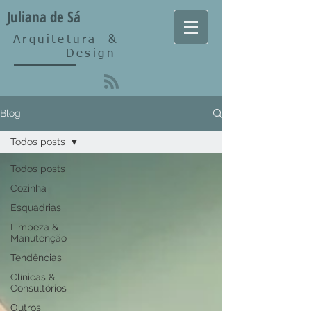
Juliana de Sá
Arquitetura
&
Design
Blog
Todos posts
Todos posts
Cozinha
Esquadrias
Limpeza &
Manutenção
Tendências
Clínicas &
Consultórios
Outros