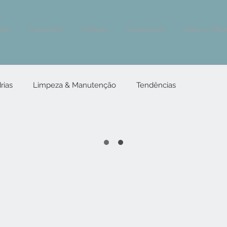
ores
Comercial
Clínicas
Corporativo
Antes e Depo
rias
Limpeza & Manutenção
Tendências
ros