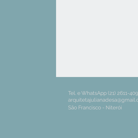
Tel. e WhatsApp (21) 2611-40
arquitetajulianadesa@gmail
São Francisco - Niterói