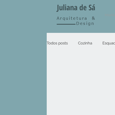
Juliana de Sá
Interi
Arquitetura
&
Design
Todos posts
Cozinha
Esquad
Clínicas & Consultórios
Out