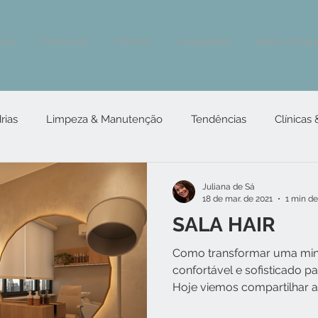
ores
Comercial
Clínicas
Corporativo
Antes e Depo
rias
Limpeza & Manutenção
Tendências
Clínicas
Juliana de Sá
18 de mar. de 2021
1 min de
SALA HAIR
Como transformar uma min
confortável e sofisticado p
Hoje viemos compartilhar aq