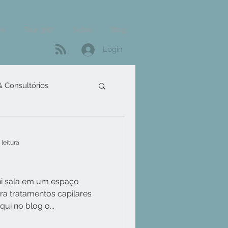
is
Tour 360°
Sobre
Blog
Login
 & Consultórios
 leitura
i sala em um espaço
ara tratamentos capilares
ui no blog o...