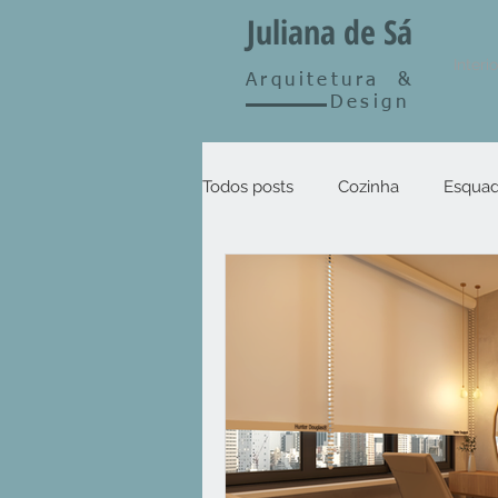
Juliana de Sá
Interi
Arquitetura
&
Design
Todos posts
Cozinha
Esquad
Outros