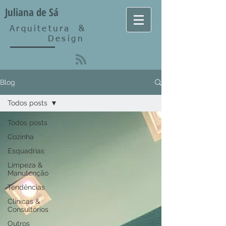
Juliana de Sá
Arquitetura
&
Design
Blog
Todos posts
Todos posts
Cozinha
Esquadrias
Limpeza &
Manutenção
Tendências
Clínicas &
Consultórios
Outros