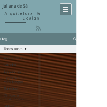
Juliana de Sá
Arquitetura
&
Design
Blog
Todos posts
Todos posts
Cozinha
Esquadrias
Limpeza &
Manutenção
Tendências
Clínicas &
Consultórios
Outros