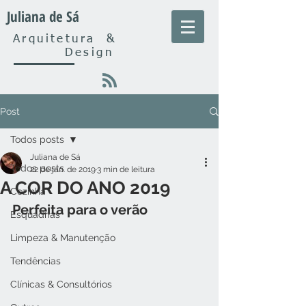
Juliana de Sá
Arquitetura
&
Design
Post
Todos posts
Juliana de Sá
Todos posts
22 de jan. de 2019
3 min de leitura
A COR DO ANO 2019
Cozinha
Perfeita para o verão
Esquadrias
Limpeza & Manutenção
Tendências
Clínicas & Consultórios