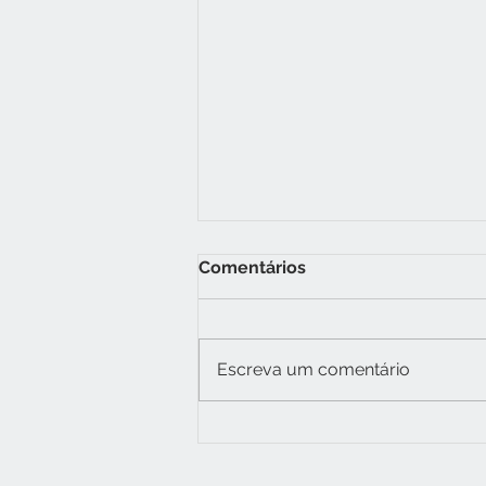
Comentários
Escreva um comentário
TRANSFORME SEU BANHO
EM UM MOMENTO
RELAXANTE COM O BOX