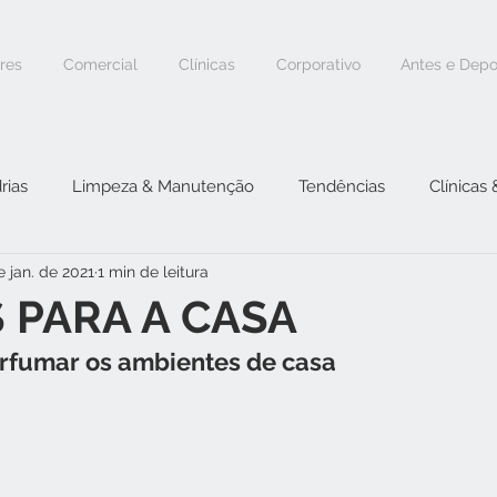
ores
Comercial
Clínicas
Corporativo
Antes e Depo
rias
Limpeza & Manutenção
Tendências
Clínicas
e jan. de 2021
1 min de leitura
 PARA A CASA
erfumar os ambientes de casa