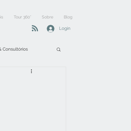
is
Tour 360°
Sobre
Blog
Login
 & Consultórios