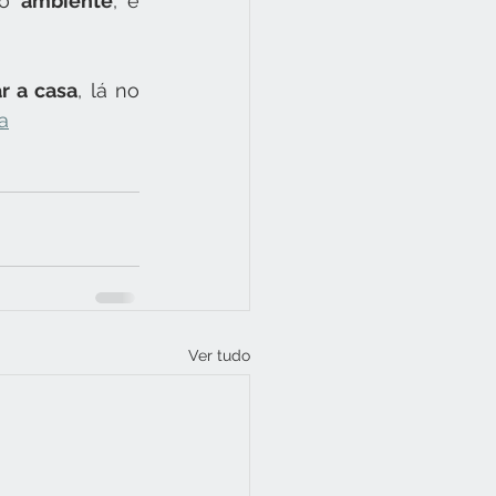
o 
ambiente
, é 
r a casa
, lá no 
a
Ver tudo