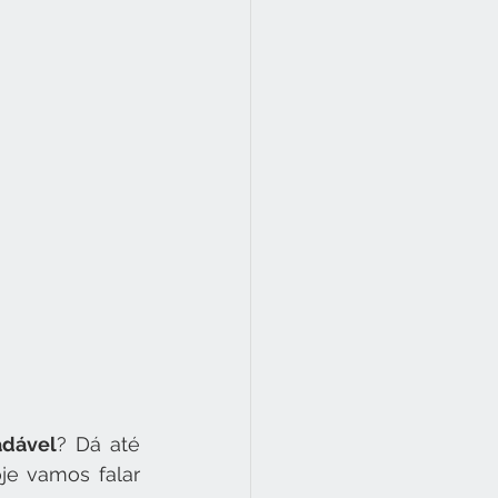
adável
? Dá até 
oje vamos falar 