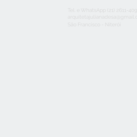
PISO-TETO
Tel. e WhatsApp (21) 2611-40
arquitetajulianadesa@gmail
São Francisco - Niterói