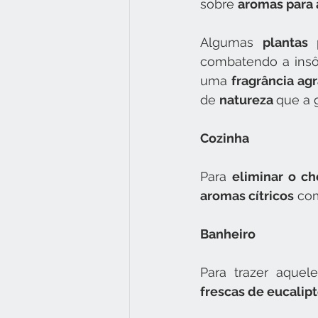
sobre 
aromas para 
Algumas 
plantas
 
combatendo a insôn
uma 
fragrância ag
de 
natureza 
que a 
Cozinha
Para 
eliminar o c
aromas cítricos
 co
Banheiro
Para trazer aquel
frescas de eucalip