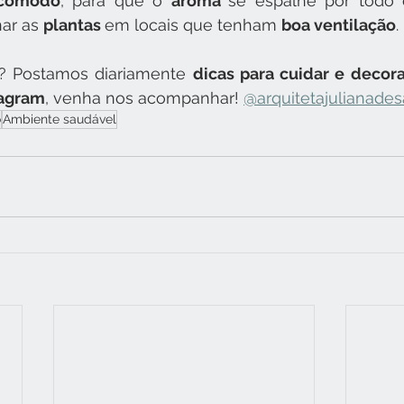
cômodo
, para que o 
aroma 
se espalhe por todo 
ar as 
plantas 
em locais que tenham 
boa ventilação
.
? Postamos diariamente 
dicas para cuidar e decora
tagram
, venha nos acompanhar! 
@arquitetajulianades
o
Ambiente saudável