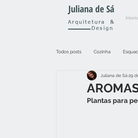
Juliana de Sá
Interi
Arquitetura
&
Design
Todos posts
Cozinha
Esquad
Juliana de Sá
29 d
Outros
AROMAS
Plantas para p