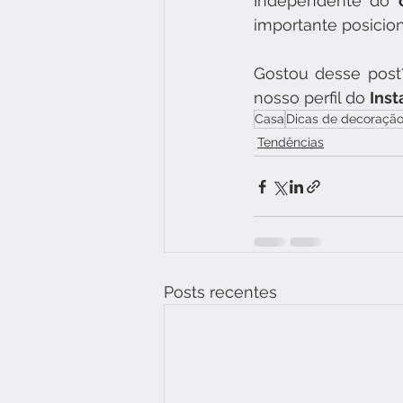
Independente do 
importante posicion
Gostou desse post
nosso perfil do 
Ins
Casa
Dicas de decoraçã
Tendências
Posts recentes