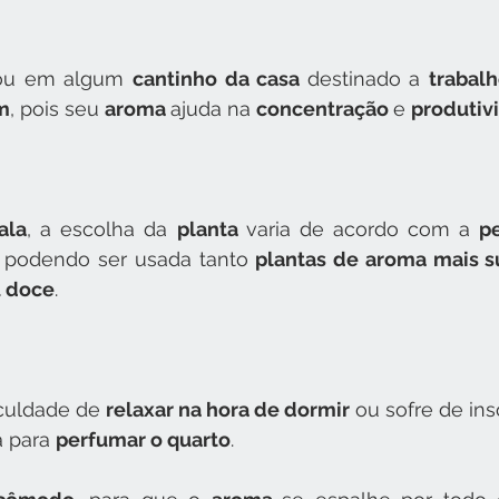
 ou em algum 
cantinho da casa 
destinado a 
trabalh
m
, pois seu 
aroma 
ajuda na 
concentração 
e 
produtiv
ala
, a escolha da 
planta 
varia de acordo com a 
p
 podendo ser usada tanto 
plantas de aroma mais 
u doce
.
culdade de 
relaxar na hora de dormir
 ou sofre de ins
 para 
perfumar o quarto
.