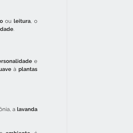
o 
ou 
leitura
, o 
idade
.
ersonalidade 
e 
suave
 à 
plantas 
ônia, a 
lavanda 