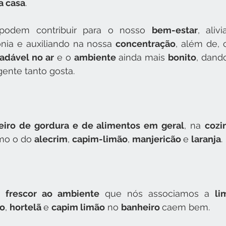
a casa
.
podem contribuir para o nosso 
bem-estar
, aliv
ia e auxiliando na nossa 
concentração
, além de, 
radável no ar
 e o 
ambiente 
ainda mais 
bonito
, dand
gente tanto gosta.
heiro de gordura e de alimentos em geral
, na 
cozi
mo o do 
alecrim
, 
capim-limão
, 
manjericão 
e 
laranja
.
e 
frescor ao ambiente
 que nós associamos a 
li
to
, 
hortelã 
e 
capim limão
 no 
banheiro 
caem bem.