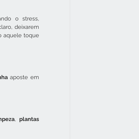
iando o stress, 
claro, deixarem 
o aquele toque 
nha 
aposte em 
mpeza
, 
plantas 