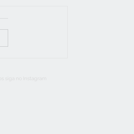
DADO COM O CLORO
ÁGUA DO BANHO
s siga no Instagram