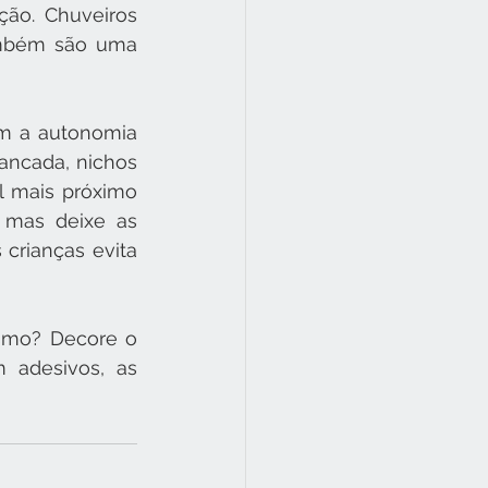
ão. Chuveiros 
bém são uma 
m a autonomia 
ncada, nichos 
 mais próximo 
 mas deixe as 
crianças evita 
smo? Decore o 
 adesivos, as 