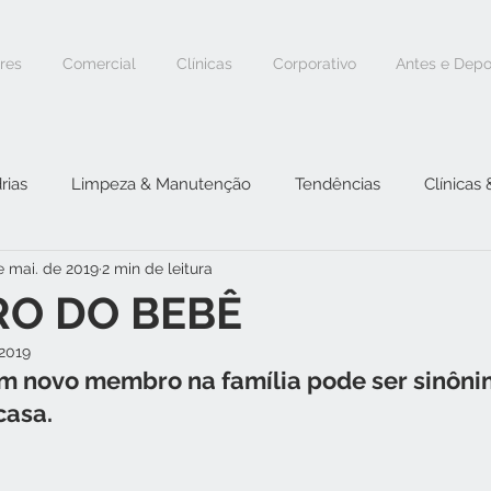
ores
Comercial
Clínicas
Corporativo
Antes e Depo
rias
Limpeza & Manutenção
Tendências
Clínicas
e mai. de 2019
2 min de leitura
RO DO BEBÊ
 2019
m novo membro na família pode ser sinôni
casa.