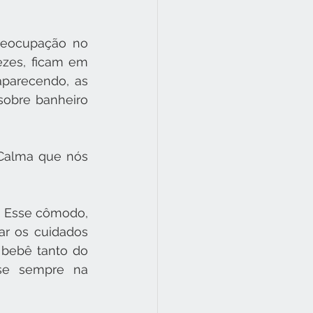
reocupação no 
zes, ficam em 
arecendo, as 
sobre banheiro 
Calma que nós 
 Esse cômodo, 
r os cuidados 
 bebê tanto do 
se sempre na 