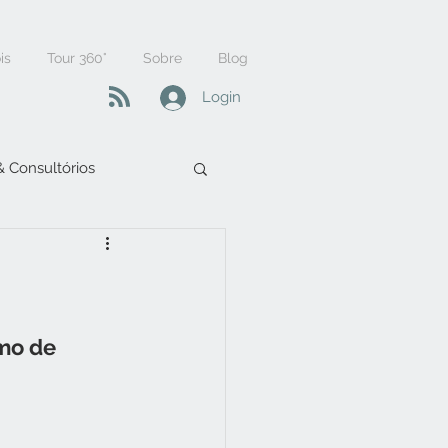
is
Tour 360°
Sobre
Blog
Login
 & Consultórios
mo de 