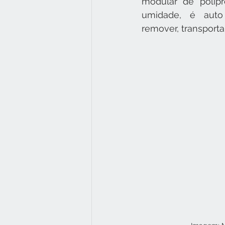
modular de polipr
umidade, é auto 
remover, transportar