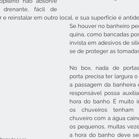
opileno não absorve 
drenante, fácil de 
 e reinstalar em outro local, e sua superfície é antid
Se houver no banheiro pe
quina, como bancadas por
invista em adesivos de si
se de proteger as tomada
No box, nada de portas
porta precisa ter largura o 
a passagem da banheira 
responsável possa auxilia
hora do banho. É muito i
os chuveiros tenham d
chuveiro com a água caind
os pequenos, muitas veze
a hora do banho deve se