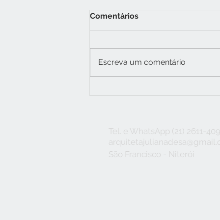
Comentários
Escreva um comentário
TRANSFORME SEU BANHO
EM UM MOMENTO
RELAXANTE COM O BOX
PISO-TETO
Tel. e WhatsApp (21) 2611-40
arquitetajulianadesa@gmail
São Francisco - Niterói