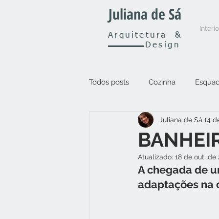
Juliana de Sá
Interi
Arquitetura
&
Design
Todos posts
Cozinha
Esquad
Juliana de Sá
14 d
Outros
BANHEI
Atualizado:
18 de out. de
A chegada de u
adaptações na 