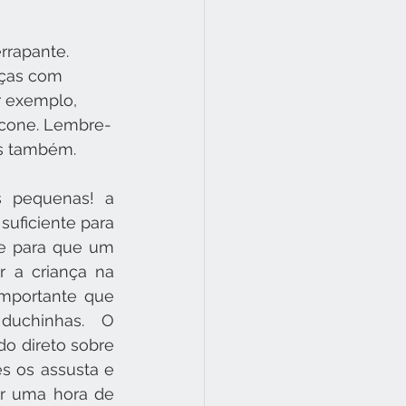
errapante.
ças com 
 exemplo, 
licone. Lembre-
s também.
 pequenas! a 
suficiente para 
e para que um 
r a criança na 
mportante que 
uchinhas. O 
o direto sobre 
s os assusta e 
r uma hora de 