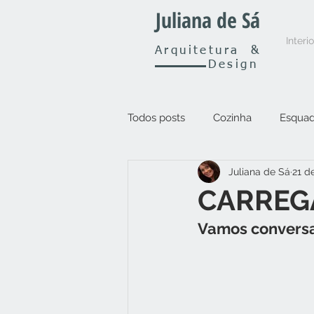
Juliana de Sá
Interi
Arquitetura
&
Design
Todos posts
Cozinha
Esquad
Juliana de Sá
21 d
Outros
CARREG
Vamos conversa