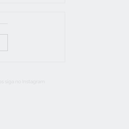
DADO COM O CLORO
ÁGUA DO BANHO
s siga no Instagram