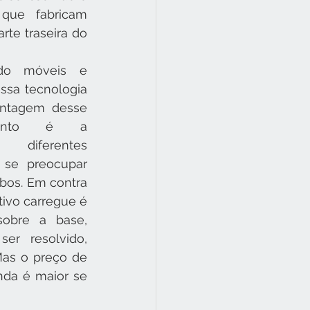
ue fabricam 
te traseira do 
do móveis e 
sa tecnologia 
ntagem desse 
ento é a 
 diferentes 
a se preocupar 
bos. Em contra 
tivo carregue é 
obre a base, 
er resolvido, 
Mas o preço de 
da é maior se 