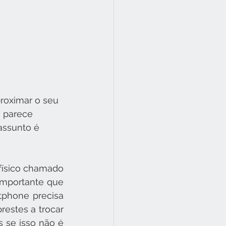
roximar o seu 
 parece 
assunto é 
físico chamado 
mportante que 
phone precisa 
estes a trocar 
 se isso não é 