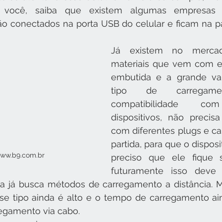
você, saiba que existem algumas empresas q
o conectados na porta USB do celular e ficam na par
Já existem no merca
materiais que vem com es
embutida e a grande va
tipo de carregam
compatibilidade com
dispositivos, não precis
com diferentes plugs e ca
partida, para que o disposi
ww.b9.com.br
preciso que ele fique s
futuramente isso deve s
ria já busca métodos de carregamento a distância. 
e tipo ainda é alto e o tempo de carregamento ain
gamento via cabo. 