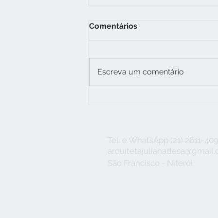
Comentários
Escreva um comentário
TRANSFORME SEU BANHO
EM UM MOMENTO
RELAXANTE COM O BOX
PISO-TETO
Tel. e WhatsApp (21) 2611-40
arquitetajulianadesa@gmail
São Francisco - Niterói