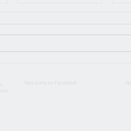
FIBRA DE VIDRO: A
CUI
SOLUÇÃO RÁPIDA PARA
NA 
TRANSFORMAR SEU
AMBIENTE
Nos curta no Facebook
No
91
.com