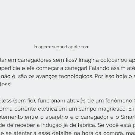
Imagem: support.apple.com
alar em carregadores sem fios? Imagina colocar ou ap
perfície e ele começar a carregar! Falando assim até
ão é, são os avanços tecnológicos. Por isso hoje o 
less!
eless (sem fio), funcionam através de um fenômeno 
forma corrente elétrica em um campo magnético. É i
lemento entre o aparelho e o carregador e o Smart
e de receber a indução já de fábrica. Se você está pr
e se atentar a esse detalhe na hora da compra, mas