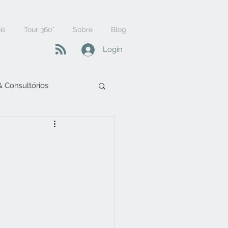
is
Tour 360°
Sobre
Blog
Login
 & Consultórios