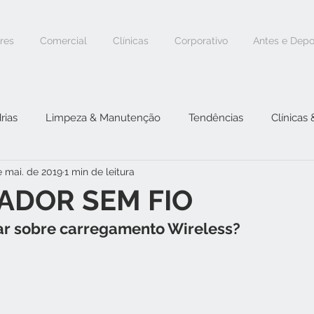
ores
Comercial
Clínicas
Corporativo
Antes e Depo
rias
Limpeza & Manutenção
Tendências
Clínicas
e mai. de 2019
1 min de leitura
ADOR SEM FIO
r sobre carregamento Wireless?