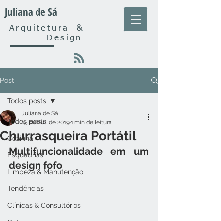
Juliana de Sá
Arquitetura
&
Design
Post
Todos posts
Juliana de Sá
Todos posts
15 de out. de 2019
1 min de leitura
Churrasqueira Portátil
Cozinha
Multifuncionalidade em um 
Esquadrias
design fofo
Limpeza & Manutenção
Tendências
Clínicas & Consultórios