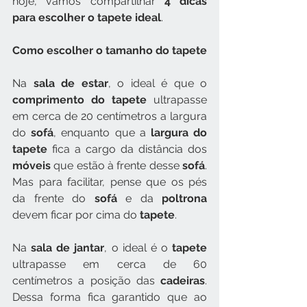
hoje, vamos compartilhar 
4 dicas 
para escolher o tapete ideal
.
Como escolher o tamanho do tapete
Na 
sala de estar
, o ideal é que o 
comprimento do tapete
 ultrapasse 
em cerca de 20 centímetros a largura 
do 
sofá
, enquanto que a 
largura do 
tapete
 fica a cargo da distância dos 
móveis 
que estão à frente desse 
sofá
. 
Mas para facilitar, pense que os pés 
da frente do 
sofá 
e da 
poltrona 
devem ficar por cima do 
tapete
.
Na 
sala de jantar
, o ideal é o 
tapete 
ultrapasse em cerca de 60 
centímetros a posição das 
cadeiras
. 
Dessa forma fica garantido que ao 