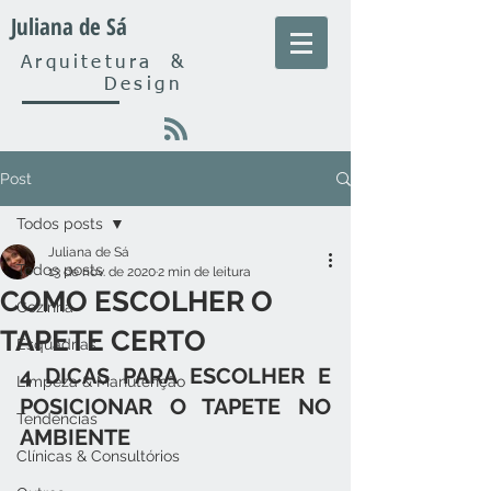
Juliana de Sá
Arquitetura
&
Design
Post
Todos posts
Juliana de Sá
Todos posts
13 de nov. de 2020
2 min de leitura
COMO ESCOLHER O
Cozinha
TAPETE CERTO
Esquadrias
4 DICAS PARA ESCOLHER E 
Limpeza & Manutenção
POSICIONAR O TAPETE NO 
Tendências
AMBIENTE
Clínicas & Consultórios