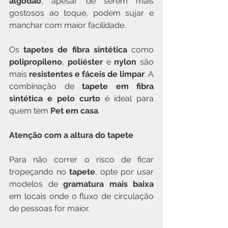
algodão
, apesar de serem mais 
gostosos ao toque, podem sujar e 
manchar com maior facilidade.
Os
 tapetes de fibra sintética
 como 
polipropileno
, 
poliéster 
e 
nylon 
são 
mais 
resistentes e fáceis de limpar
. A 
combinação de 
tapete em fibra 
sintética e pelo curto
 é ideal para 
quem tem 
Pet em casa
.
Atenção com a altura do tapete
Para não correr o risco de ficar 
tropeçando no 
tapete
, opte por usar 
modelos de 
gramatura mais baixa
em locais onde o fluxo de circulação 
de pessoas for maior.