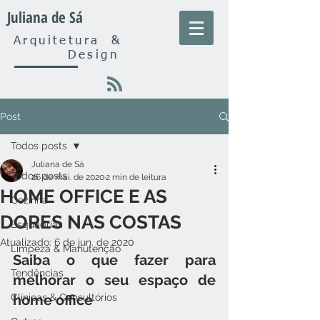
Juliana de Sá
Arquitetura
&
Design
Post
Todos posts
Juliana de Sá
Todos posts
26 de mai. de 2020
2 min de leitura
HOME OFFICE E AS
Cozinha
DORES NAS COSTAS
Esquadrias
Atualizado:
6 de jun. de 2020
Limpeza & Manutenção
Saiba o que fazer para 
Tendências
melhorar o seu espaço de 
Clínicas & Consultórios
home office