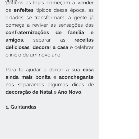
Outros
poucos as lojas começam a vender 
os 
enfeites
 típicos dessa época, as 
cidades se transformam, a gente já 
começa a reviver as sensações das 
confraternizações de família e 
amigos
, separar as 
receitas 
deliciosas
, 
decorar a casa
 e celebrar 
o início de um novo ano.
Para te ajudar a deixar a sua 
casa 
ainda mais bonita
 e 
aconchegante
nós separamos algumas dicas de
decoração de Natal 
e 
Ano Novo
.
1. Guirlandas