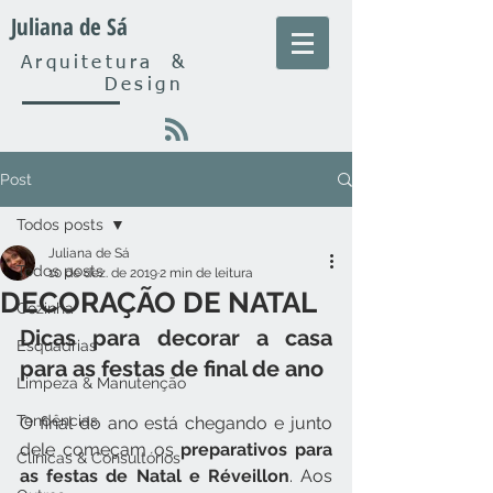
Juliana de Sá
Arquitetura
&
Design
Post
Todos posts
Juliana de Sá
Todos posts
10 de dez. de 2019
2 min de leitura
DECORAÇÃO DE NATAL
Cozinha
Dicas para decorar a casa 
Esquadrias
para as festas de final de ano
Limpeza & Manutenção
Tendências
O final do ano está chegando e junto 
dele começam os 
preparativos para 
Clínicas & Consultórios
as festas de Natal e Réveillon
. Aos 