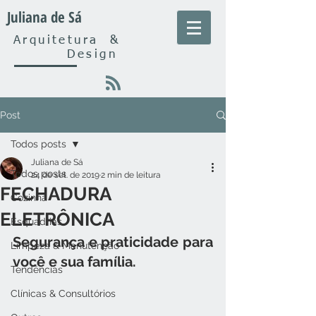
Juliana de Sá
Arquitetura
&
Design
Post
Todos posts
Juliana de Sá
Todos posts
24 de set. de 2019
2 min de leitura
FECHADURA
Cozinha
ELETRÔNICA
Esquadrias
Segurança e praticidade para 
Limpeza & Manutenção
você e sua família.
Tendências
Clínicas & Consultórios