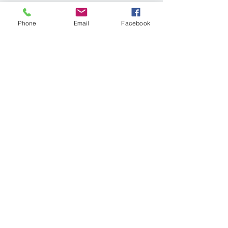
Phone
Email
Facebook
Tel. e WhatsApp
(21)
2611-4091
arquitetajulianadesa
@gmail.com
São Francisco -
Niterói
Nos curta no
Facebook