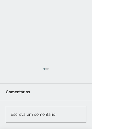
Comentários
COMO LIMPAR TAPETE
COMO LIMPAR
Escreva um comentário
SINTÉTICO
LADRILHO HID