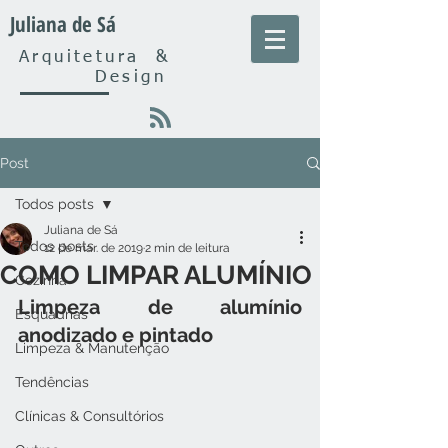
Juliana de Sá
Arquitetura
&
Design
Post
Todos posts
Juliana de Sá
Todos posts
12 de mar. de 2019
2 min de leitura
COMO LIMPAR ALUMÍNIO
Cozinha
Limpeza de alumínio 
Esquadrias
anodizado e pintado
Limpeza & Manutenção
Tendências
Clínicas & Consultórios