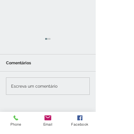
Comentários
COMO LIMPAR TAPETE
COMO LIMPAR
Escreva um comentário
SINTÉTICO
LADRILHO HID
Tel. e WhatsApp
(21)
2611-4091
Phone
Email
Facebook
arquitetajulianadesa