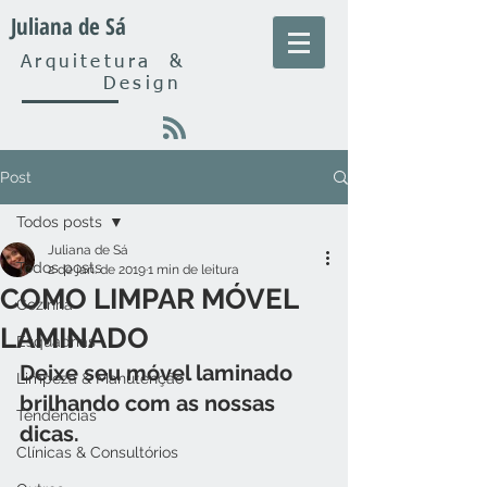
Juliana de Sá
Arquitetura
&
Design
Post
Todos posts
Juliana de Sá
Todos posts
2 de jan. de 2019
1 min de leitura
COMO LIMPAR MÓVEL
Cozinha
LAMINADO
Esquadrias
Deixe seu móvel laminado 
Limpeza & Manutenção
brilhando com as nossas 
Tendências
dicas.
Clínicas & Consultórios