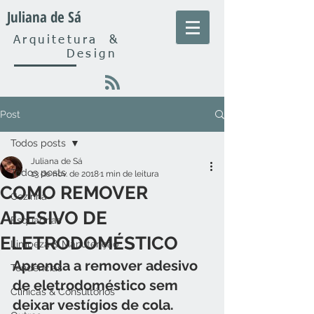
Juliana de Sá
Arquitetura
&
Design
Post
Todos posts
Juliana de Sá
Todos posts
13 de nov. de 2018
1 min de leitura
COMO REMOVER
Cozinha
ADESIVO DE
Esquadrias
ELETRODOMÉSTICO
Limpeza & Manutenção
Aprenda a remover adesivo 
Tendências
de eletrodoméstico sem 
Clínicas & Consultórios
deixar vestígios de cola.