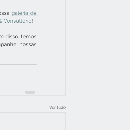
ossa 
galeria de 
 & Consultório
!
m disso, temos 
mpanhe nossas 
Ver tudo