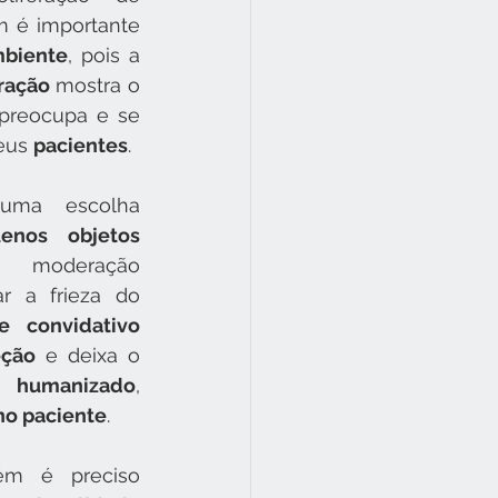
m é importante 
biente
, pois a 
ração
 mostra o 
preocupa e se 
eus 
pacientes
.
uma escolha 
enos objetos 
oderação 
obviamente, para quebrar a frieza do 
e convidativo
eção
 e deixa o 
humanizado
, 
no paciente
.
ém é preciso 