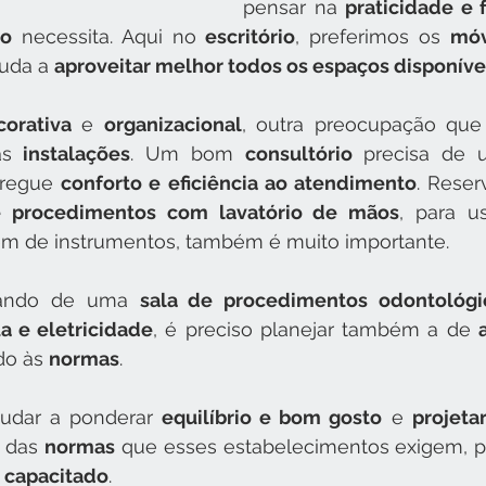
pensar na 
praticidade e 
io
 necessita. Aqui no 
escritório
, preferimos os 
móv
juda a 
aproveitar melhor todos os espaços disponíve
corativa
 e 
organizacional
, outra preocupação que
as 
instalações
. Um bom 
consultório
 precisa de 
regue 
conforto e eficiência ao atendimento
. Rese
e procedimentos com lavatório de mãos
, para u
m de instrumentos, também é muito importante. 
lando de uma 
sala de procedimentos odontológi
a e eletricidade
, é preciso planejar também a de 
o às 
normas
.
ajudar a ponderar 
equilíbrio e bom gosto
 e 
projeta
 das 
normas
 que esses estabelecimentos exigem, p
l capacitado
.  