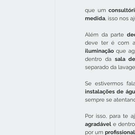
que um 
consultór
medida
, isso nos a
Além da parte 
de
deve ter é com 
iluminação
 que ag
dentro da 
sala d
separado da lavage
Se estivermos fa
instalações de águ
sempre se atentand
Por isso, para te 
agradável
 e dentro
por um 
profissiona