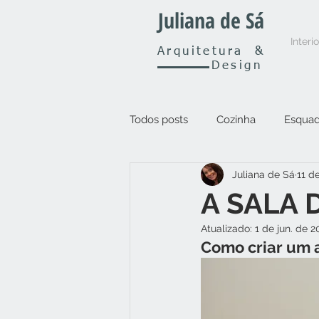
Juliana de Sá
Interi
Arquitetura
&
Design
Todos posts
Cozinha
Esquad
Juliana de Sá
11 d
Outros
A SALA
Atualizado:
1 de jun. de 
Como criar um 