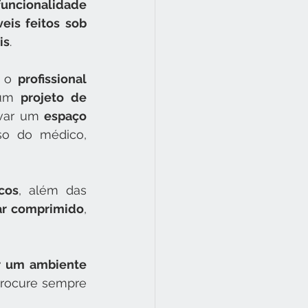
funcionalidade
eis feitos sob 
is
.
 o 
profissional
um 
projeto de 
rvar um 
espaço
so do médico, 
cos
, além das 
ar comprimido
, 
r um ambiente 
rocure sempre 