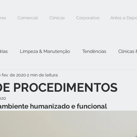
ores
Comercial
Clínicas
Corporativo
Antes e Depo
rias
Limpeza & Manutenção
Tendências
Clínicas
e fev. de 2020
2 min de leitura
 DE PROCEDIMENTOS
2020
ambiente humanizado e funcional