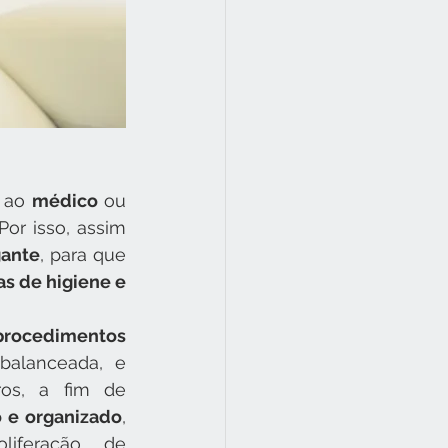
 ao 
médico
 ou 
 Por isso, assim 
gante
, para que 
s de higiene e 
decoração da sala de procedimentos 
alanceada, e 
os, a fim de 
 e organizado
, 
iferação de 