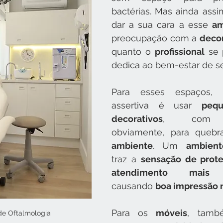
bactérias. Mas ainda assi
dar a sua cara a esse 
am
preocupação com a 
deco
quanto o 
profissional
 se 
dedica ao bem-estar de s
Para esses espaços, 
assertiva é usar 
pequ
decorativos
, com m
ambiente
. Um 
ambient
traz a 
sensação de prot
atendimento mais 
causando 
boa impressão 
Para os 
móveis
, tamb
de Oftalmologia