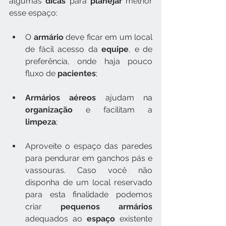
algumas 
dicas
 para 
planejar
 melhor 
esse espaço:
O 
armário
 deve ficar em um local 
de fácil acesso da 
equipe
, e de 
preferência, onde haja pouco 
fluxo de 
pacientes
;
Armários aéreos
 ajudam na 
organização
 e facilitam a 
limpeza
;
Aproveite o espaço das paredes 
para pendurar em ganchos pás e 
vassouras. Caso você não 
disponha de um local reservado 
para esta finalidade podemos 
criar 
pequenos armários
adequados ao 
espaço
 existente 