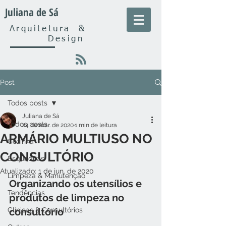
Juliana de Sá
Arquitetura
&
Design
Post
Todos posts
Juliana de Sá
Todos posts
24 de mar. de 2020
1 min de leitura
ARMÁRIO MULTIUSO NO
Cozinha
CONSULTÓRIO
Esquadrias
Atualizado:
1 de jun. de 2020
Limpeza & Manutenção
Organizando os utensílios e 
Tendências
produtos de limpeza no 
Clínicas & Consultórios
consultório